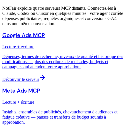
NotFair exploite quatre serveurs MCP distants. Connectez-les à
Claude, Codex ou Cursor en quelques minutes : votre agent corrèle
dépenses publicitaires, requêtes organiques et conversions GA4
dans une même conversation.
Google Ads MCP
Lecture + écriture
Dépenses, termes de recherche, niveaux de qualité et historique des
modifications — plus des écritures de mots-clés, budgets et
campagnes qui attendent votre approbation.
Découvrir le serveur
Meta Ads MCP
Lecture + écriture
Insights, ensembles de publicités, chevauchement d'audiences et
fatigue créative — pauses et transferts de budget soumis à
approbation.