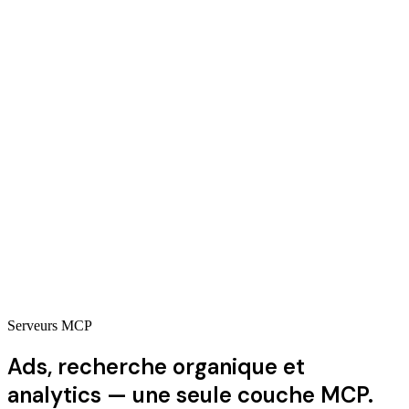
!F
NotFair
Changement
chg_8f21
trouvé :
mise en pause à
Brand-Search
14:32 aujourd’hui.
Avant
PAUSED
Après annulation
ENABLED
Annulé. Autre chose à restaurer ?
1 changement annulé
Serveurs MCP
Ads, recherche organique et
analytics — une seule couche MCP.