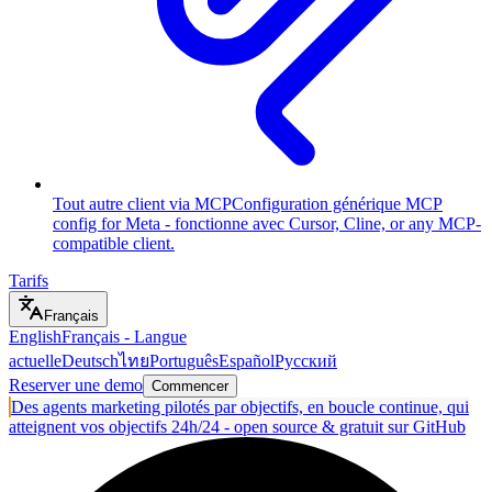
Tout autre client via MCP
Configuration générique MCP
config for Meta - fonctionne avec Cursor, Cline, or any MCP-
compatible client.
Tarifs
Français
English
Français
-
Langue
actuelle
Deutsch
ไทย
Português
Español
Русский
Reserver une demo
Commencer
Des agents marketing pilotés par objectifs, en boucle continue, qui
atteignent vos objectifs 24h/24 - open source & gratuit sur GitHub