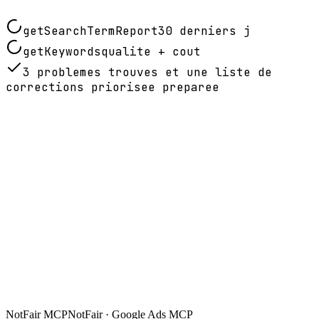
getSearchTermReport
30 derniers j
getKeywords
qualite + cout
3 problemes trouves et une liste de
corrections priorisee preparee
NotFair MCP
NotFair · Google Ads MCP