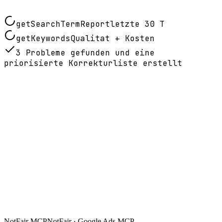
getSearchTermReport
letzte 30 T
getKeywords
Qualitat + Kosten
3 Probleme gefunden und eine
priorisierte Korrekturliste erstellt
NotFair MCP
NotFair · Google Ads MCP