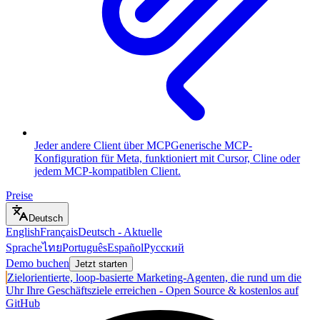
Jeder andere Client über MCP
Generische MCP-
Konfiguration für Meta, funktioniert mit Cursor, Cline oder
jedem MCP-kompatiblen Client.
Preise
Deutsch
English
Français
Deutsch
-
Aktuelle
Sprache
ไทย
Português
Español
Русский
Demo buchen
Jetzt starten
Zielorientierte, loop-basierte Marketing-Agenten, die rund um die
Uhr Ihre Geschäftsziele erreichen - Open Source & kostenlos auf
GitHub