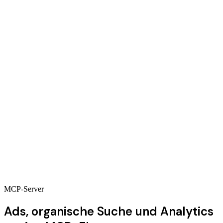
Mach rückgängig, was du um 14:32 getan hast.
!F
NotFair
Änderung
chg_8f21
gefunden:
heute um 14:32
Brand-Search
pausiert.
Vorher
PAUSED
Nach Undo
ENABLED
Zurückgesetzt. Noch etwas rückgängig machen?
1 Änderung zurückgesetzt
MCP-Server
Ads, organische Suche und Analytics