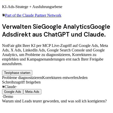
KI-Ads-Stratege + Ausfuhrungsebene
Part of the
Claude Partner Network
Verwalten Sie
Google Analytics
Google
Ads
direkt aus ChatGPT und Claude.
NotFair gibt Ihrer KI per
MCP
Live-Zugriff auf
Google Ads
,
Meta
Ads
,
X Ads
,
LinkedIn Ads
,
Google Search Console
und
Google
Analytics
, um Probleme zu diagnostizieren, Korrekturen zu
empfehlen und Kampagnenanderungen erst nach Ihrer Freigabe
auszufuhren.
Testphase starten
Probleme diagnostizieren
Korrekturen entwerfen
Jeden
Schreibzugriff freigeben
Claude
·
Google Ads
Meta Ads
·
Demo
Warum sind Leads teurer geworden, und was soll ich korrigieren?